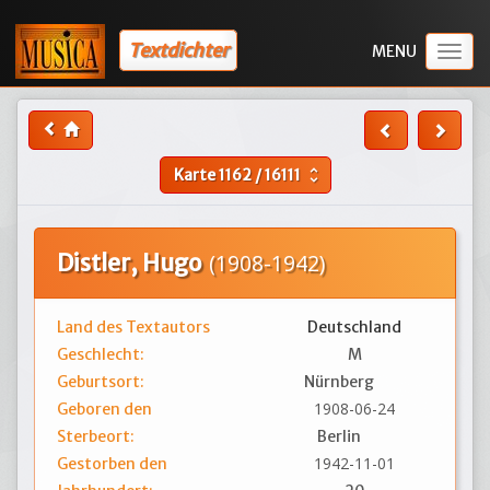
Textdichter
Togg
navig
Karte
1162
/
16111
unfold_more
Distler, Hugo
(1908-1942)
Land des Textautors
Deutschland
Geschlecht:
M
Geburtsort:
Nürnberg
1908-06-24
Geboren den
Sterbeort:
Berlin
1942-11-01
Gestorben den