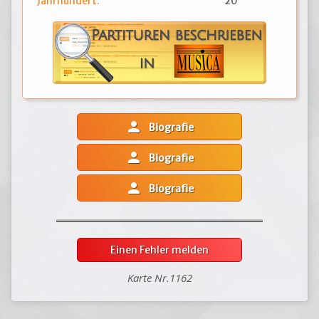
Jahrhundert:
20
person
Biografie
person
Biografie
person
Biografie
Einen Fehler melden
Karte Nr.1162