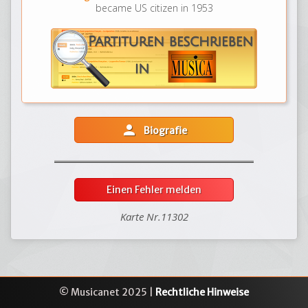
became US citizen in 1953
person
Biografie
Einen Fehler melden
Karte Nr.11302
© Musicanet 2025 |
Rechtliche Hinweise