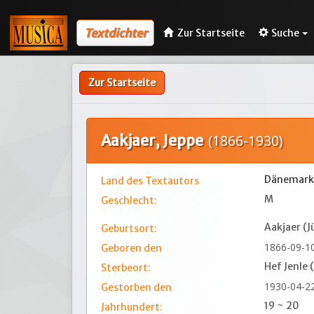
Textdichter
Zur Startseite
Suche
Zur Startseite
Aakjaer, Jeppe
(1866-1930)
Dänemark
Land des Textautors
M
Geschlecht:
Aakjaer (J
Geburtsort:
1866-09-1
Geboren den
Hef Jenle 
Sterbeort:
1930-04-2
Gestorben den
19 ~ 20
Jahrhundert: